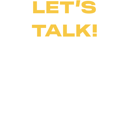
LET’S
TALK!