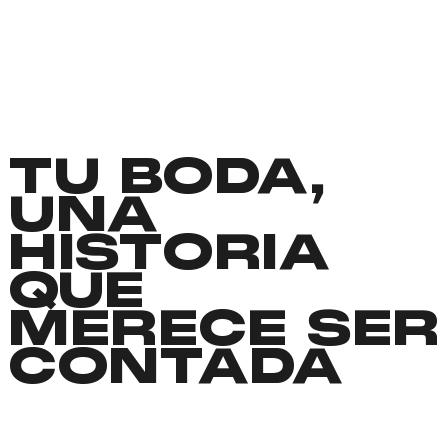
TU BODA,
UNA
HISTORIA
QUE
MERECE SER
CONTADA