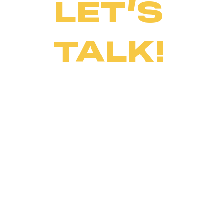
LET’S
TALK!