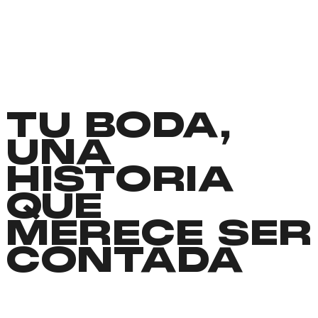
TU BODA,
UNA
HISTORIA
QUE
MERECE SER
CONTADA