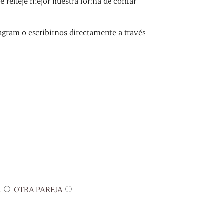
refleje mejor nuestra forma de contar
agram o escribirnos directamente a través
M
OTRA PAREJA