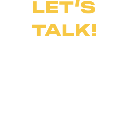
LET’S
TALK!