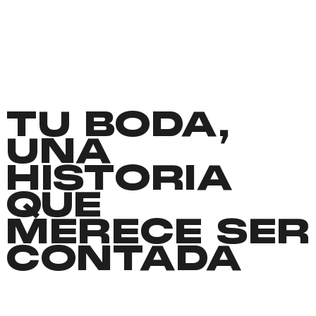
TU BODA,
UNA
HISTORIA
QUE
MERECE SER
CONTADA