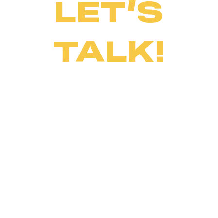
LET’S
TALK!