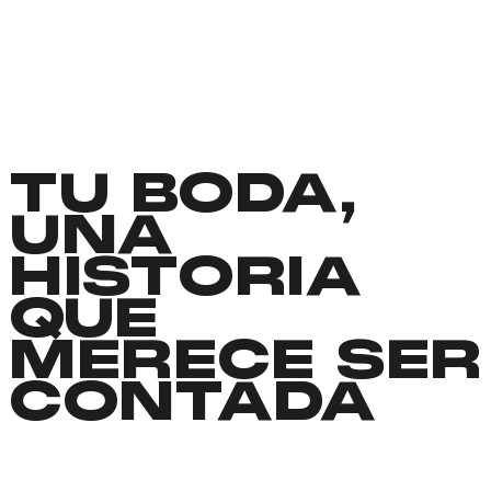
TU BODA,
UNA
HISTORIA
QUE
MERECE SER
CONTADA