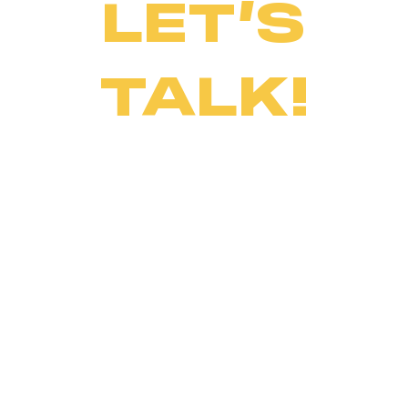
LET’S
TALK!