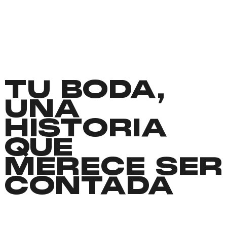
TU BODA,
UNA
HISTORIA
QUE
MERECE SER
CONTADA