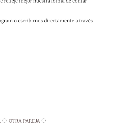
refleje mejor nuestra forma de contar
agram o escribirnos directamente a través
M
OTRA PAREJA