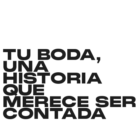
TU BODA,
UNA
HISTORIA
QUE
MERECE SER
CONTADA