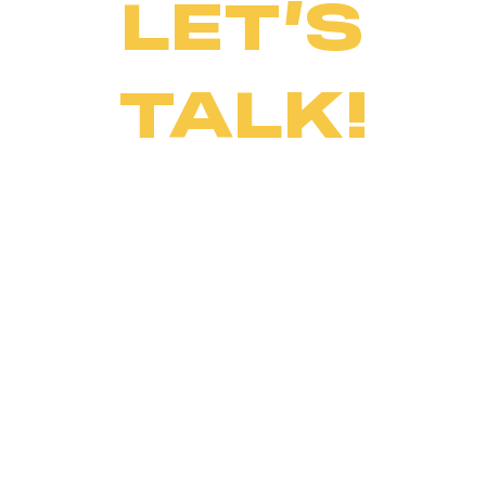
LET’S
TALK!