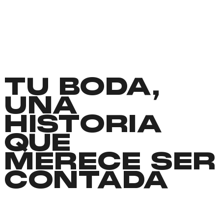
TU BODA,
UNA
HISTORIA
QUE
MERECE SER
CONTADA