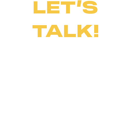
LET’S
TALK!