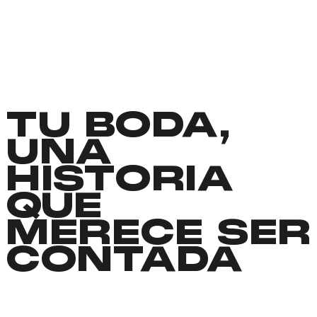
TU BODA,
UNA
HISTORIA
QUE
MERECE SER
CONTADA