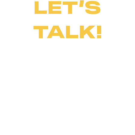
LET’S
TALK!