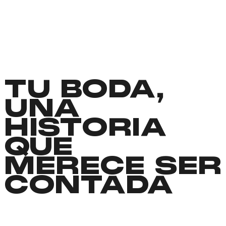
TU BODA,
UNA
HISTORIA
QUE
MERECE SER
CONTADA