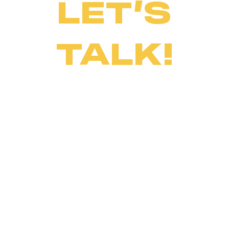
LET’S
TALK!