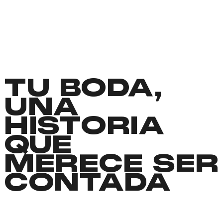
TU BODA,
UNA
HISTORIA
QUE
MERECE SER
CONTADA