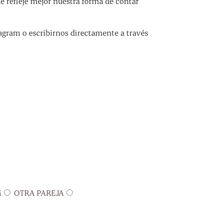
refleje mejor nuestra forma de contar
agram o escribirnos directamente a través
M
OTRA PAREJA