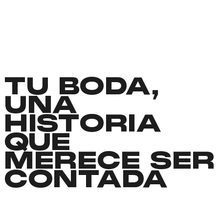
TU BODA,
UNA
HISTORIA
QUE
MERECE SER
CONTADA