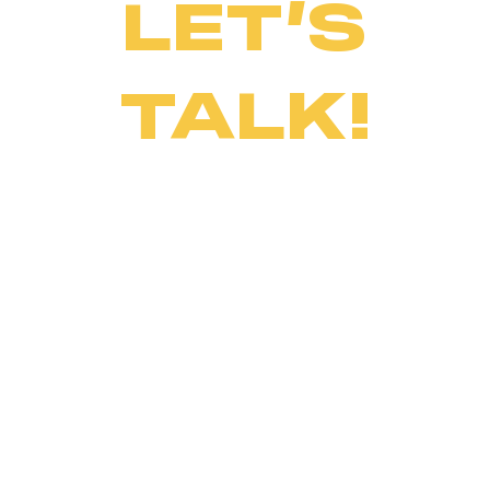
LET’S
TALK!