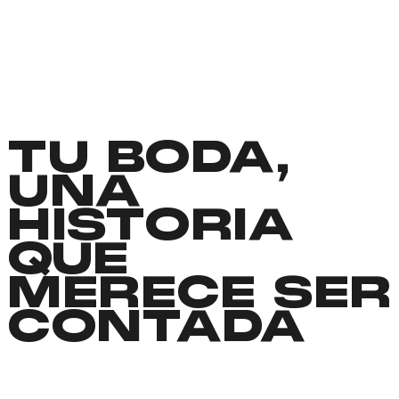
TU BODA,
UNA
HISTORIA
QUE
MERECE SER
CONTADA