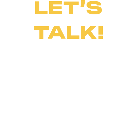
LET’S
TALK!