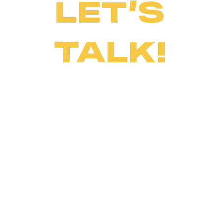
LET’S
TALK!