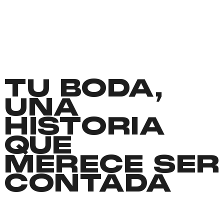
TU BODA,
UNA
HISTORIA
QUE
MERECE SER
CONTADA