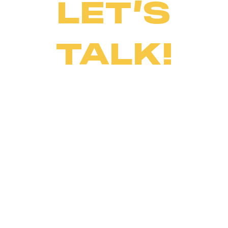
LET’S
TALK!