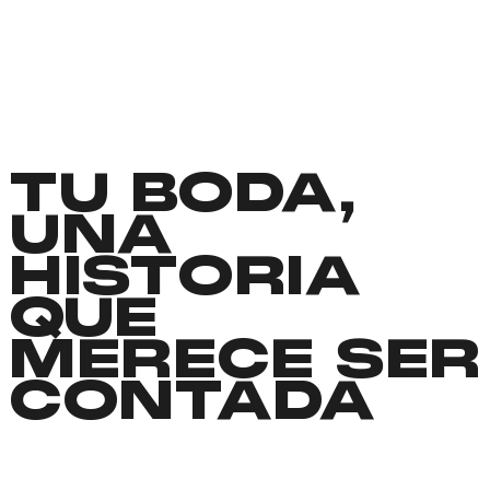
TU BODA,
UNA
HISTORIA
QUE
MERECE SER
CONTADA