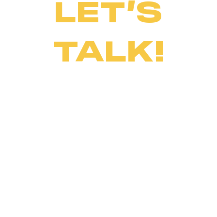
LET’S
TALK!