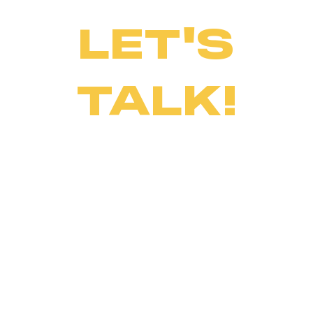
LET'S
TALK!