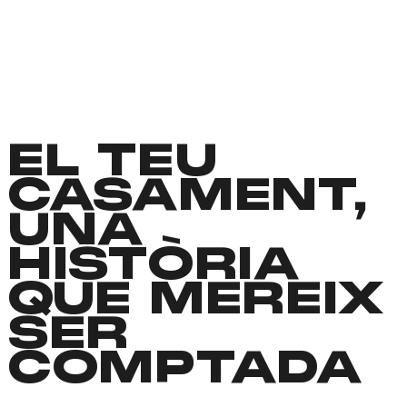
EL TEU
CASAMENT,
UNA
HISTÒRIA
QUE MEREIX
SER
COMPTADA