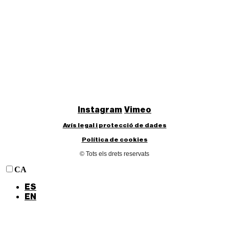
Instagram
Vimeo
Avís legal i protecció de dades
Política de cookies
© Tots els drets reservats
CA
ES
EN