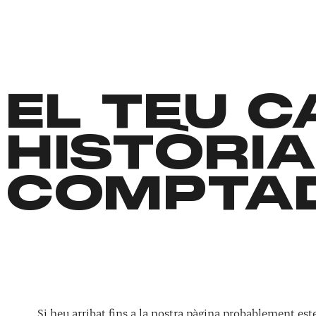
EL TEU 
HISTÒRIA
COMPTA
Si heu arribat fins a la nostra pàgina probablement es