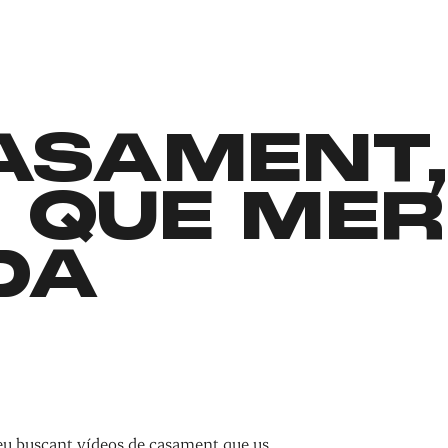
CASAMENT
 QUE MER
DA
teu buscant vídeos de casament que us