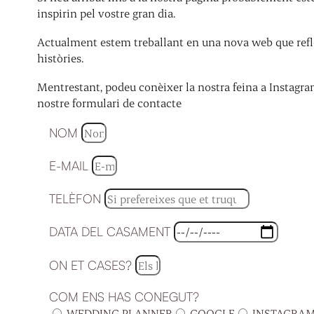
inspirin pel vostre gran dia.
Actualment estem treballant en una nova web que refle
històries.
Mentrestant, podeu conèixer la nostra feina a Instagra
nostre formulari de contacte
NOM
E-MAIL
TELÈFON
DATA DEL CASAMENT
ON ET CASES?
COM ENS HAS CONEGUT?
WEDDING PLANNER
GOOGLE
INSTAGRA