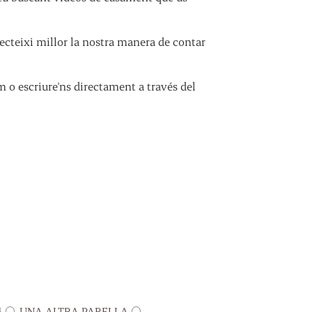
cteixi millor la nostra manera de contar
m o escriure'ns directament a través del
M
UNA ALTRA PARELLA