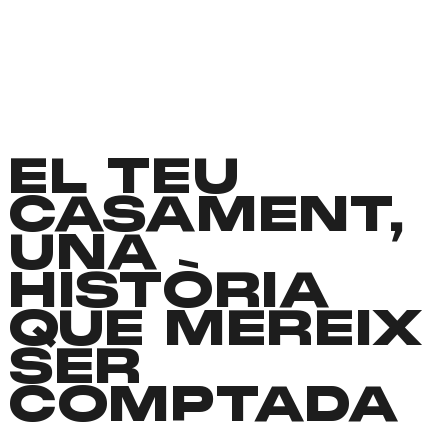
EL TEU
CASAMENT,
UNA
HISTÒRIA
QUE MEREIX
SER
COMPTADA