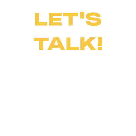
LET'S
TALK!