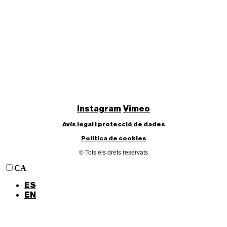
Instagram
Vimeo
Avís legal i protecció de dades
Política de cookies
© Tots els drets reservats
CA
ES
EN