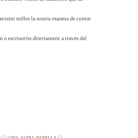
cteixi millor la nostra manera de contar
m o escriure'ns directament a través del
M
UNA ALTRA PARELLA