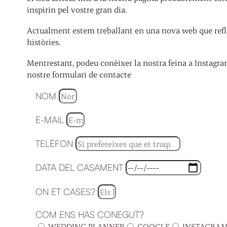
inspirin pel vostre gran dia.
Actualment estem treballant en una nova web que refle
històries.
Mentrestant, podeu conèixer la nostra feina a Instagra
nostre formulari de contacte
NOM
E-MAIL
TELÈFON
DATA DEL CASAMENT
ON ET CASES?
COM ENS HAS CONEGUT?
WEDDING PLANNER
GOOGLE
INSTAGRA