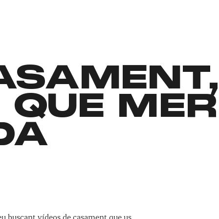
CASAMENT
 QUE MER
DA
teu buscant vídeos de casament que us