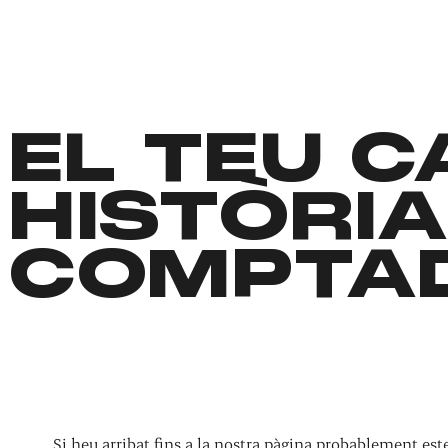
EL TEU 
HISTÒRIA
COMPTA
Si heu arribat fins a la nostra pàgina probablement es