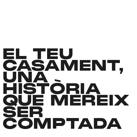
EL TEU
CASAMENT,
UNA
HISTÒRIA
QUE MEREIX
SER
COMPTADA