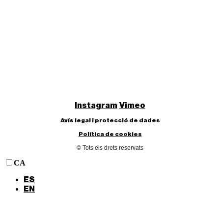
Instagram
Vimeo
Avís legal i protecció de dades
Política de cookies
© Tots els drets reservats
CA
ES
EN