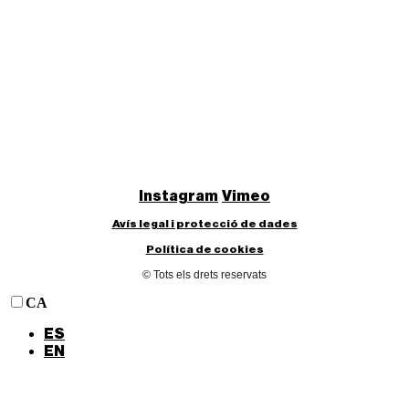
Instagram
Vimeo
Avís legal i protecció de dades
Política de cookies
© Tots els drets reservats
CA
ES
EN