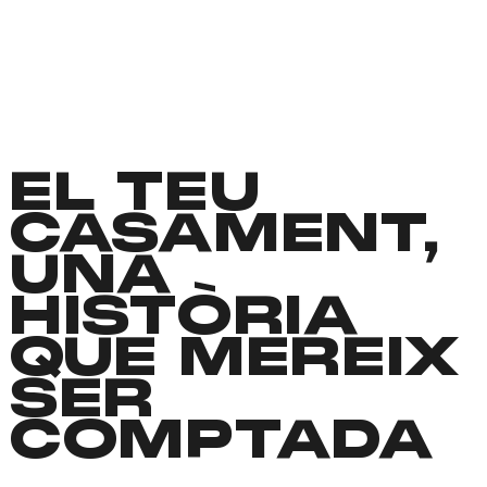
EL TEU
CASAMENT,
UNA
HISTÒRIA
QUE MEREIX
SER
COMPTADA