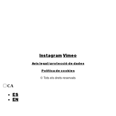
Instagram
Vimeo
Avís legal i protecció de dades
Política de cookies
© Tots els drets reservats
CA
ES
EN