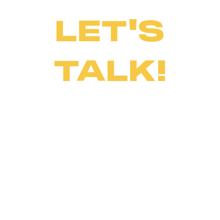
LET'S
TALK!