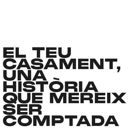
EL TEU
CASAMENT,
UNA
HISTÒRIA
QUE MEREIX
SER
COMPTADA