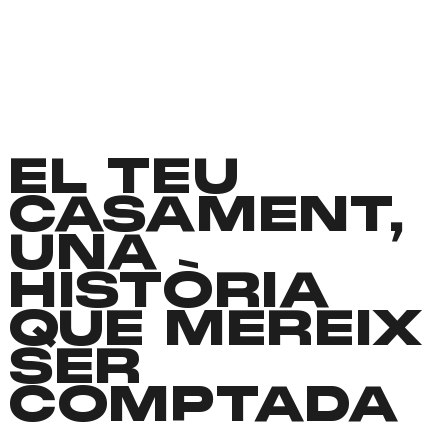
EL TEU
CASAMENT,
UNA
HISTÒRIA
QUE MEREIX
SER
COMPTADA