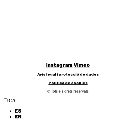
Instagram
Vimeo
Avís legal i protecció de dades
Política de cookies
© Tots els drets reservats
CA
ES
EN