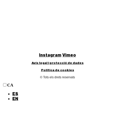
Instagram
Vimeo
Avís legal i protecció de dades
Política de cookies
© Tots els drets reservats
CA
ES
EN