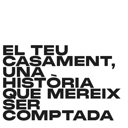
EL TEU
CASAMENT,
UNA
HISTÒRIA
QUE MEREIX
SER
COMPTADA