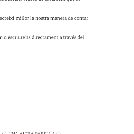
cteixi millor la nostra manera de contar
m o escriure'ns directament a través del
M
UNA ALTRA PARELLA