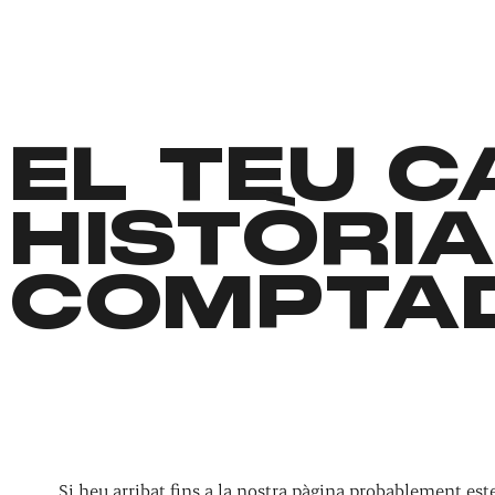
EL TEU 
HISTÒRIA
COMPTA
Si heu arribat fins a la nostra pàgina probablement es