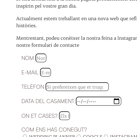
inspirin pel vostre gran dia.
Actualment estem treballant en una nova web que refle
històries.
Mentrestant, podeu conèixer la nostra feina a Instagra
nostre formulari de contacte
NOM
E-MAIL
TELÈFON
DATA DEL CASAMENT
ON ET CASES?
COM ENS HAS CONEGUT?
WEDDING PLANNER
GOOGLE
INSTAGRA