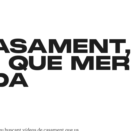
CASAMENT
 QUE MER
DA
teu buscant vídeos de casament que us