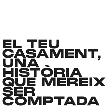
EL TEU
CASAMENT,
UNA
HISTÒRIA
QUE MEREIX
SER
COMPTADA