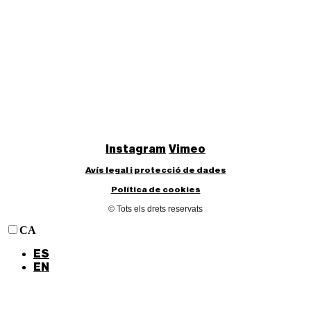
Instagram
Vimeo
Avís legal i protecció de dades
Política de cookies
© Tots els drets reservats
CA
ES
EN