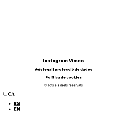
Instagram
Vimeo
Avís legal i protecció de dades
Política de cookies
© Tots els drets reservats
CA
ES
EN