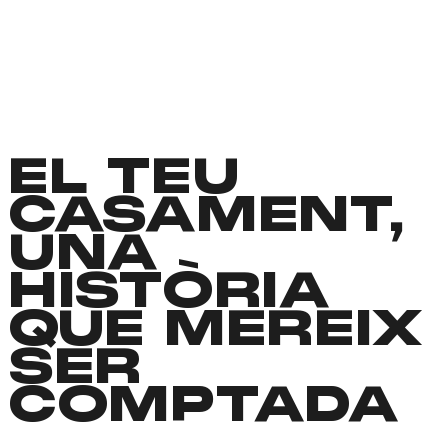
EL TEU
CASAMENT,
UNA
HISTÒRIA
QUE MEREIX
SER
COMPTADA