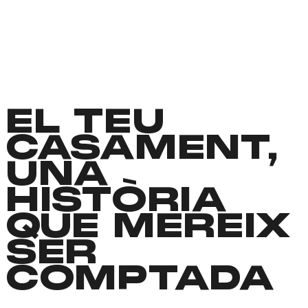
EL TEU
CASAMENT,
UNA
HISTÒRIA
QUE MEREIX
SER
COMPTADA