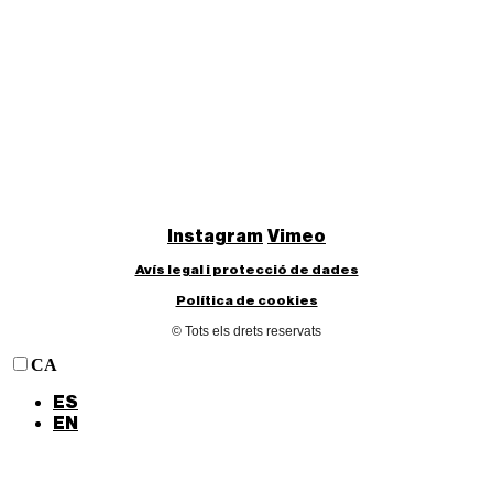
Instagram
Vimeo
Avís legal i protecció de dades
Política de cookies
© Tots els drets reservats
CA
ES
EN