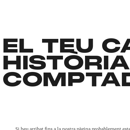
EL TEU 
HISTÒRIA
COMPTA
Si heu arribat fins a la nostra pàgina probablement es