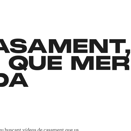
CASAMENT
 QUE MER
DA
teu buscant vídeos de casament que us