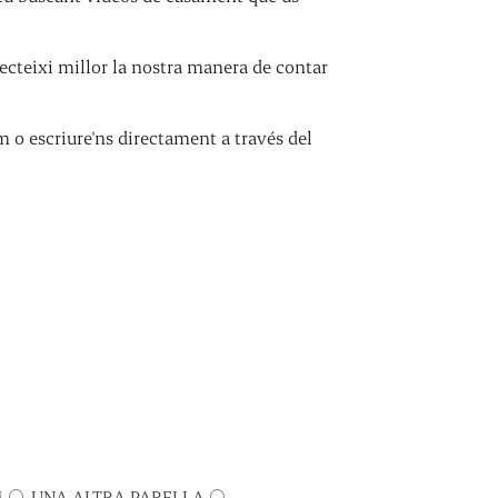
cteixi millor la nostra manera de contar
m o escriure'ns directament a través del
M
UNA ALTRA PARELLA