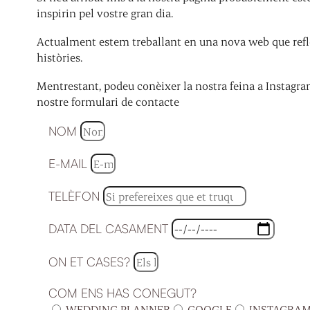
inspirin pel vostre gran dia.
Actualment estem treballant en una nova web que refle
històries.
Mentrestant, podeu conèixer la nostra feina a Instagra
nostre formulari de contacte
NOM
E-MAIL
TELÈFON
DATA DEL CASAMENT
ON ET CASES?
COM ENS HAS CONEGUT?
WEDDING PLANNER
GOOGLE
INSTAGRA