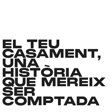
EL TEU
CASAMENT,
UNA
HISTÒRIA
QUE MEREIX
SER
COMPTADA