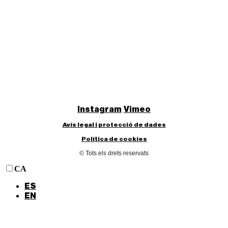
Instagram
Vimeo
Avís legal i protecció de dades
Política de cookies
© Tots els drets reservats
CA
ES
EN