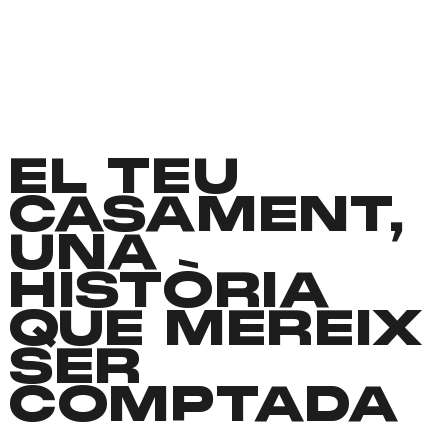
EL TEU
CASAMENT,
UNA
HISTÒRIA
QUE MEREIX
SER
COMPTADA