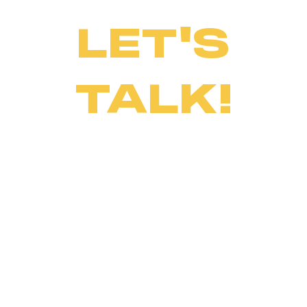
LET'S
TALK!