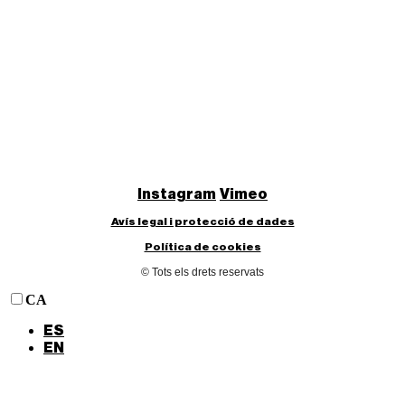
Instagram
Vimeo
Avís legal i protecció de dades
Política de cookies
© Tots els drets reservats
CA
ES
EN