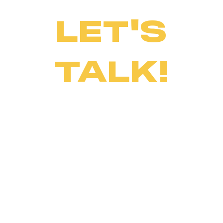
LET'S
TALK!