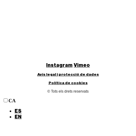
Instagram
Vimeo
Avís legal i protecció de dades
Política de cookies
© Tots els drets reservats
CA
ES
EN