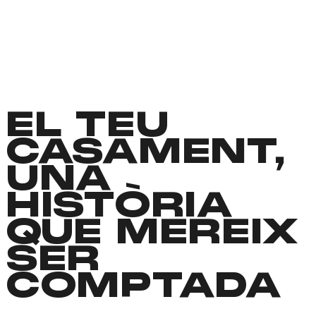
EL TEU
CASAMENT,
UNA
HISTÒRIA
QUE MEREIX
SER
COMPTADA