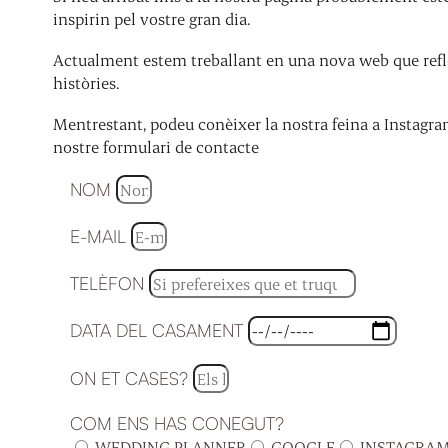
inspirin pel vostre gran dia.
Actualment estem treballant en una nova web que refle
històries.
Mentrestant, podeu conèixer la nostra feina a Instagra
nostre formulari de contacte
NOM
E-MAIL
TELÈFON
DATA DEL CASAMENT
ON ET CASES?
COM ENS HAS CONEGUT?
WEDDING PLANNER
GOOGLE
INSTAGRA