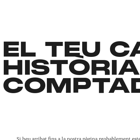
EL TEU 
HISTÒRIA
COMPTA
Si heu arribat fins a la nostra pàgina probablement es