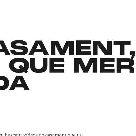
CASAMENT
 QUE MER
DA
teu buscant vídeos de casament que us