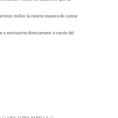
cteixi millor la nostra manera de contar
m o escriure'ns directament a través del
M
UNA ALTRA PARELLA