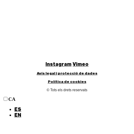
Instagram
Vimeo
Avís legal i protecció de dades
Política de cookies
© Tots els drets reservats
CA
ES
EN