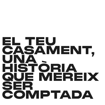
EL TEU
CASAMENT,
UNA
HISTÒRIA
QUE MEREIX
SER
COMPTADA