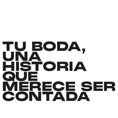
TU BODA,
UNA
HISTORIA
QUE
MERECE SER
CONTADA