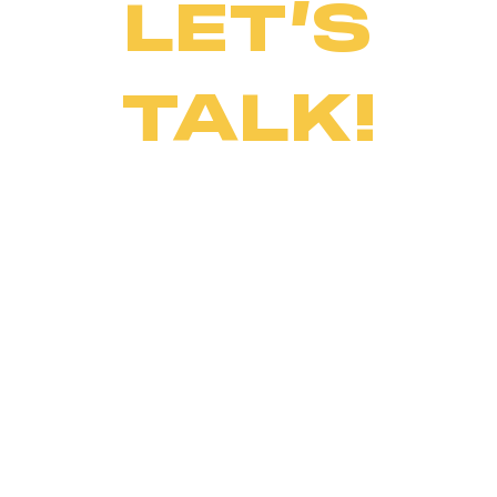
LET’S
TALK!