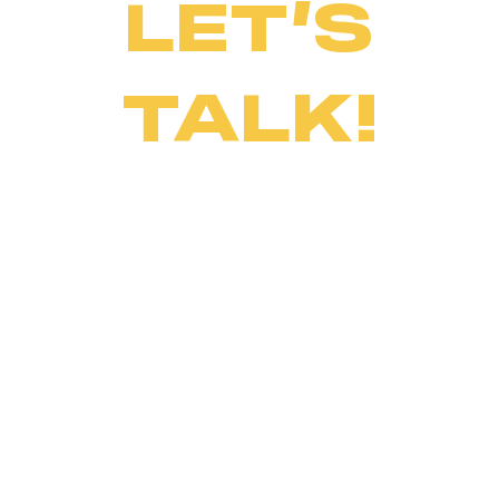
LET’S
TALK!