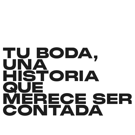
TU BODA,
UNA
HISTORIA
QUE
MERECE SER
CONTADA