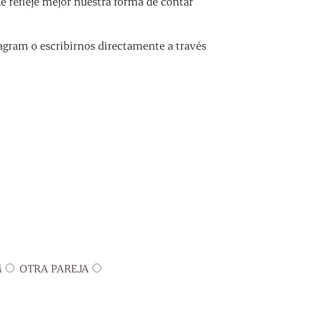
refleje mejor nuestra forma de contar
agram o escribirnos directamente a través
M
OTRA PAREJA