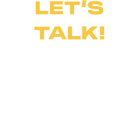
LET’S
TALK!