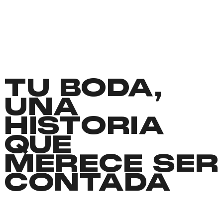
TU BODA,
UNA
HISTORIA
QUE
MERECE SER
CONTADA