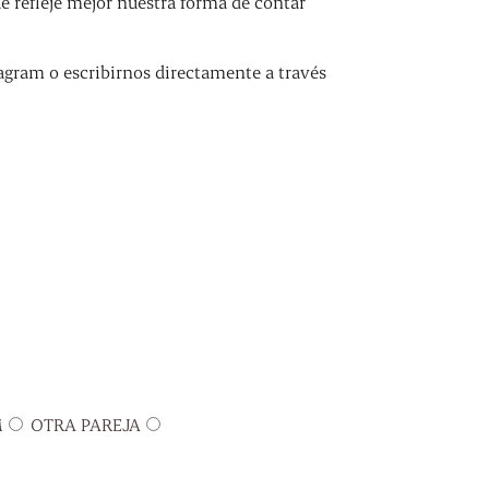
refleje mejor nuestra forma de contar
agram o escribirnos directamente a través
M
OTRA PAREJA