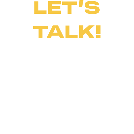
LET’S
TALK!