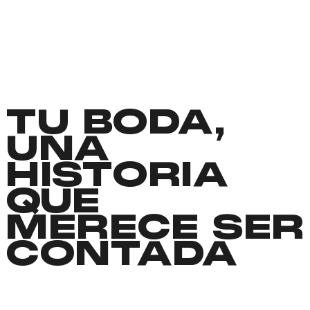
TU BODA,
UNA
HISTORIA
QUE
MERECE SER
CONTADA